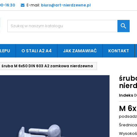
0-16:30
E-mail:
biuro@art-nierdzewne.pl

LEPU
O STALI A2 A4
JAK ZAMAWIAĆ
KONTAKT
śruba M 6x50 DIN 603 A2 zamkowa nierdzewna
śrub
nier
Indeks
0
M 6
podsadze
Średnica
Wysokość