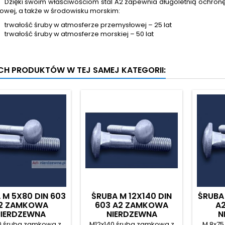
Dzięki swoim właściwościom stal A2 zapewnia długoletnią ochronę 
owej, a także w środowisku morskim:
trwałość śruby w atmosferze przemysłowej – 25 lat
trwałość śruby w atmosferze morskiej – 50 lat
YCH PRODUKTÓW W TEJ SAMEJ KATEGORII:
 M 5X80 DIN 603
ŚRUBA M 12X140 DIN
ŚRUBA 
2 ZAMKOWA
603 A2 ZAMKOWA
A
IERDZEWNA
NIERDZEWNA
N
0 śruba zamkowa z
M12x140 śruba zamkowa z
M 8x75