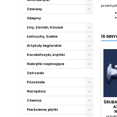
przemysł
Zawiasy
Obejmy
Liny, Zaciski, Kausze
16 INN
Łańcuchy, Szekle
Artykuły żeglarskie
Karabińczyki, krętliki
Nakrętki napinające
Zatrzaski
Pozostałe
Narzędzia
Chemia
ŚRUBA
A
Pierścienie, płytki
N
M 5x8