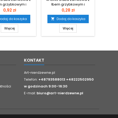
m grzybkowym i
łbem grzybkowym i
łbem
dzeniem ze stali
podsadzeniem ze stali
podsa
Cena
Cena
0,92 zł
0,28 zł
ewnej A2 Średnica
nierdzewnej A2 Średnica
nierdz
trzna łba: 20,65
zewnętrzna łba: 16,55
zewnę
odaj do koszyka
Dodaj do koszyka
D


ć łba: 4,88 Długość
Wysokość łba: 3,88 Długość
Wysokość
dsadzenia: 5,6
podsadzenia: 4,6
pod
Więcej
Więcej
KONTAKT
Art-nierdzewne.pl
Telefon:
+48793588013 +48222502950
atności
w godzinach 9:00-16:30
E-mail:
biuro@art-nierdzewne.pl