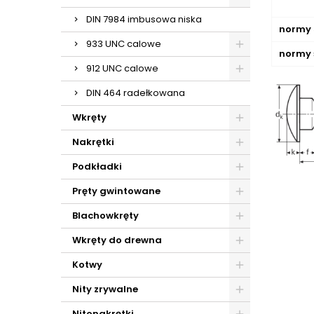
DIN 7984 imbusowa niska
normy s
933 UNC calowe
normy 
912 UNC calowe
DIN 464 radełkowana
Wkręty
Nakrętki
Podkładki
Pręty gwintowane
Blachowkręty
Wkręty do drewna
Kotwy
Nity zrywalne
Nitonakrętki