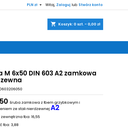

PLN zł
Witaj,
Zaloguj
lub
Stwórz konto
shopping_cart
Koszyk:
0
szt. - 0,00 zł
a M 6x50 DIN 603 A2 zamkowa
dzewna
0603206050
x50
śruba zamkowa z łbem grzybkowym i
A2
niem ze stali nierdzewnej
 zewnętrzna łba: 16,55
 łba: 3,88