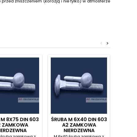
przed zniszczeniem (korozją i nie tylko) w atmosferze
<
>
M 8X75 DIN 603
ŚRUBA M 6X40 DIN 603
ŚRUBA 
2 ZAMKOWA
A2 ZAMKOWA
A2
IERDZEWNA
NIERDZEWNA
N
 śruba zamkowa z
M 6x40 śruba zamkowa z
M 8x20