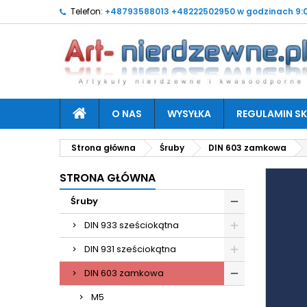
Telefon:
+48793588013 +48222502950 w godzinach 9:0
O NAS
WYSYŁKA
REGULAMIN SK
Strona główna
Śruby
DIN 603 zamkowa
STRONA GŁÓWNA
Śruby
DIN 933 sześciokątna
DIN 931 sześciokątna
DIN 603 zamkowa
M5