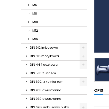
M6
M8
M10
M12
M16
DIN 912 imbusowa
DIN 316 motylkowa
DIN 444 oczkowa
DIN 580 z uchem
DIN 6921 z kołnierzem
OPIS
DIN 938 dwustronna
DIN 939 dwustronna
DIN 6912 imbusowa niska