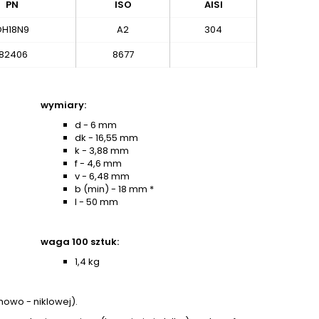
PN
ISO
AISI
OH18N9
A2
304
82406
8677
wymiary:
d - 6 mm
dk - 16,55 mm
k - 3,88 mm
f - 4,6 mm
v - 6,48 mm
b (min) - 18 mm *
l - 50 mm
waga 100 sztuk:
1,4 kg
mowo - niklowej).