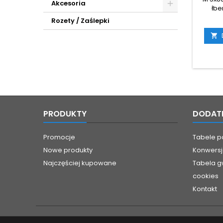
Akcesoria
łbe
pods
Rozety / Zaślepki
nierd
zewn

Wysoko
po
PRODUKTY
DODAT
Promocje
Tabele 
Nowe produkty
Konwersj
Najczęściej kupowane
Tabela g
cookies
Kontakt