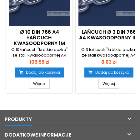
Ø 10 DIN 766 A4
ŁAŃCUCH Ø 3 DIN 766
ŁAŃCUCH
A4 KWASOODPORNY 1M
KWASOODPORNY 1M
Ø 10 łańcuch "krótkie oczka"
Ø 3 łańcuch "krótkie oczka"
ze stali kwasoodpornej A4
ze stali kwasoodpornej A4
szerokość wewnętrzna oczka
szerokość wewnętrzna oczka
Cena
Cena
106,55 zł
8,83 zł
28 wysokość wewnętrzna
16 wysokość wewnętrzna
oczka 12 cena za odcinek 1
oczka 3,6 cena za odcinek 1
Dodaj do koszyka
Dodaj do koszyka


metr
metr
Więcej
Więcej

PRODUKTY

DODATKOWE INFORMACJE