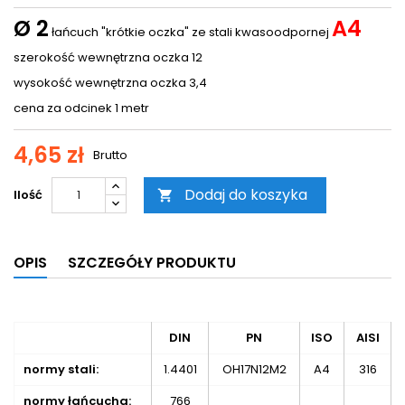
Ø
2
A4
łańcuch "krótkie oczka" ze stali kwasoodpornej
szerokość wewnętrzna oczka 12
wysokość wewnętrzna oczka 3,4
cena za odcinek 1 metr
4,65 zł
Brutto
Dodaj do koszyka
Ilość

OPIS
SZCZEGÓŁY PRODUKTU
DIN
PN
ISO
AISI
normy stali:
1.4401
OH17N12M2
A4
316
normy łańcucha:
766