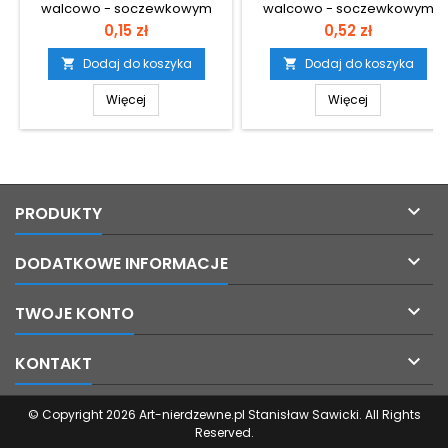
walcowo - soczewkowym
walcowo - soczewkowym
(wypukłym) i gniazdem
(wypukłym) i gniazdem
Cena
Cena
0,15 zł
0,52 zł
krzyżowym ze stali
krzyżowym ze stali
nierdzewnej A2 Średnica
nierdzewnej A2 Średnica
Dodaj do koszyka
Dodaj do koszyka


zewnętrzna łba: 8,2
zewnętrzna łba: 12,5
Wysokość całkowita łba: 3,05
Wysokość całkowita łba: 4,55
Więcej
Więcej

PRODUKTY

DODATKOWE INFORMACJE

TWOJE KONTO

KONTAKT
© Copyright 2026 Art-nierdzewne.pl Stanisław Sawicki. All Rights
Reserved.