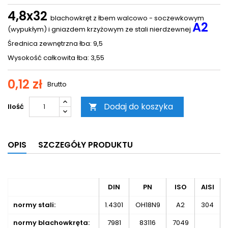
4,8x32
blachowkręt z łbem walcowo - soczewkowym
A2
(wypukłym) i gniazdem krzyżowym ze stali nierdzewnej
Średnica zewnętrzna łba: 9,5
Wysokość całkowita łba: 3,55
0,12 zł
Brutto
Dodaj do koszyka
Ilość

OPIS
SZCZEGÓŁY PRODUKTU
DIN
PN
ISO
AISI
normy stali:
1.4301
OH18N9
A2
304
normy blachowkręta:
7981
83116
7049