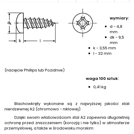
wymiary:
d - 4,8
mm
dk - 9,5
mm
k - 3,55 mm
l - 32 mm
(nacięcie Phillips lub Pozidrive)
waga 100 sztuk:
0,41 kg
Blachowkręty wykonane są z najwyższej jakości stali
nierdzewnej A2 (chromowo - niklowej).
Dzięki swoim właściwościom stal A2 zapewnia długoletnią
ochronę przed zniszczeniem (korozją i nie tylko) w atmosferze
przemysłowej, a także w środowisku morskim: