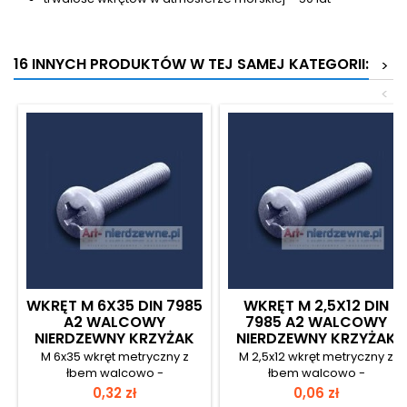
16 INNYCH PRODUKTÓW W TEJ SAMEJ KATEGORII:
>
<
WKRĘT M 6X35 DIN 7985
WKRĘT M 2,5X12 DIN
A2 WALCOWY
7985 A2 WALCOWY
NIERDZEWNY KRZYŻAK
NIERDZEWNY KRZYŻAK
M 6x35 wkręt metryczny z
M 2,5x12 wkręt metryczny z
łbem walcowo -
łbem walcowo -
soczewkowym (wypukłym) i
soczewkowym (wypukłym) i
Cena
Cena
0,32 zł
0,06 zł
gniazdem krzyżowym ze stali
gniazdem krzyżowym ze stali