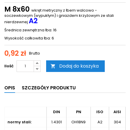
M 8x60
wkręt metryczny z łbem walcowo -
soczewkowym (wypukłym) i gniazdem krzyżowym ze stali
A2
nierdzewnej
Średnica zewnętrzna łba: 16
Wysokość całkowita łba: 6
0,92 zł
Brutto
Dodaj do koszyka
Ilość

OPIS
SZCZEGÓŁY PRODUKTU
DIN
PN
ISO
AISI
normy stali:
1.4301
OH18N9
A2
304