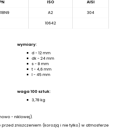
PN
ISO
AISI
18N9
A2
304
10642
wymiary:
d - 12 mm
dk - 24 mm
s - 8 mm
t - 4,6 mm
l - 45 mm
waga 100 sztuk:
3,78 kg
mowo - niklowej).
przed zniszczeniem (korozją i nie tylko) w atmosferze