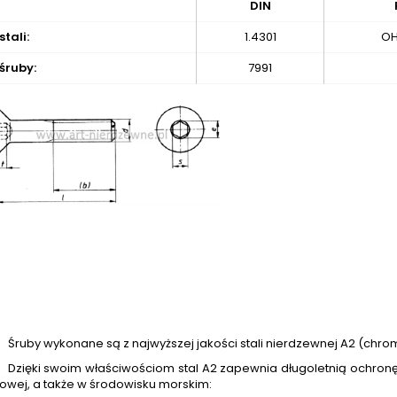
DIN
tali:
1.4301
OH
śruby:
7991
Śruby wykonane są z najwyższej jakości stali nierdzewnej A2 (chro
Dzięki swoim właściwościom stal A2 zapewnia długoletnią ochronę 
owej, a także w środowisku morskim: