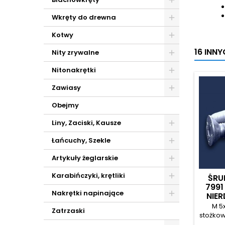
Wkręty do drewna
Kotwy
16 INN
Nity zrywalne
Nitonakrętki
Zawiasy
Obejmy
Liny, Zaciski, Kausze
Łańcuchy, Szekle
Artykuły żeglarskie
Karabińczyki, krętliki
ŚRU
799
Nakrętki napinające
NIE
M 5
Zatrzaski
stożko
i gnia