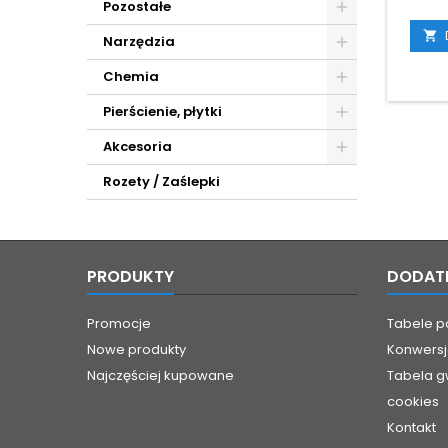
Pozostałe
ze st
Średnic

Narzędzia
Śruba 
(
Chemia
Pierścienie, płytki
Akcesoria
Rozety / Zaślepki
PRODUKTY
DODAT
Promocje
Tabele 
Nowe produkty
Konwersj
Najczęściej kupowane
Tabela g
cookies
Kontakt