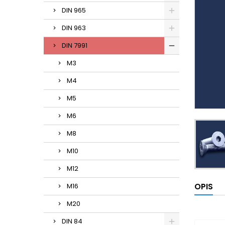
DIN 965
DIN 963
DIN 7991
M3
M4
M5
M6
M8
M10
M12
OPIS
M16
M20
DIN 84