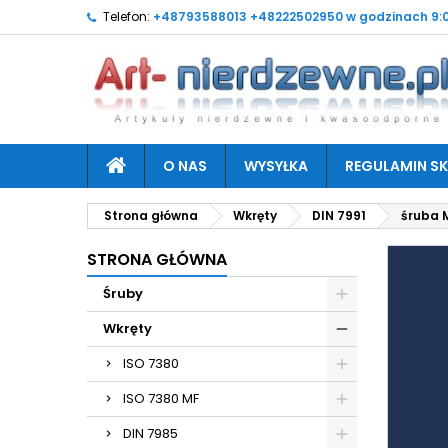
Telefon:
+48793588013 +48222502950 w godzinach 9:0
O NAS
WYSYŁKA
REGULAMIN SK
Strona główna
Wkręty
DIN 7991
śruba 
STRONA GŁÓWNA
Śruby
Wkręty
ISO 7380
ISO 7380 MF
DIN 7985