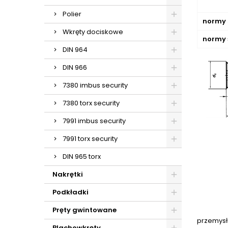
Polier
normy s
Wkręty dociskowe
normy 
DIN 964
DIN 966
7380 imbus security
7380 torx security
7991 imbus security
7991 torx security
DIN 965 torx
Nakrętki
Podkładki
Pręty gwintowane
przemysł
Blachowkręty