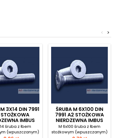
<
>
M 3X14 DIN 7991
ŚRUBA M 6X100 DIN
ŚRUBA 
 STOŻKOWA
7991 A2 STOŻKOWA
A2
DZEWNA IMBUS
NIERDZEWNA IMBUS
NIER
14 śruba z łbem
M 6x100 śruba z łbem
M 3x
wym (wpuszczanym)
stożkowym (wpuszczanym)
stożkow
dem sześciokątnym
i gniazdem sześciokątnym
i gniaz