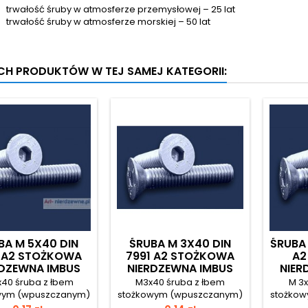
trwałość śruby w atmosferze przemysłowej – 25 lat
trwałość śruby w atmosferze morskiej – 50 lat
YCH PRODUKTÓW W TEJ SAMEJ KATEGORII:
BA M 5X40 DIN
ŚRUBA M 3X40 DIN
ŚRUBA 
1 A2 STOŻKOWA
7991 A2 STOŻKOWA
A2
RDZEWNA IMBUS
NIERDZEWNA IMBUS
NIER
x40 śruba z łbem
M3x40 śruba z łbem
M 3x
wym (wpuszczanym)
stożkowym (wpuszczanym)
stożko
zdem sześciokątnym
i gniazdem sześciokątnym
i gniaz