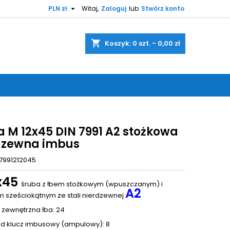

PLN zł
Witaj,
Zaloguj
lub
Stwórz konto
shopping_cart
Koszyk:
0
szt. - 0,00 zł
a M 12x45 DIN 7991 A2 stożkowa
dzewna imbus
7991212045
x45
śruba z łbem stożkowym (wpuszczanym) i
A2
 sześciokątnym ze stali nierdzewnej
 zewnętrzna łba: 24
d klucz imbusowy (ampulowy): 8