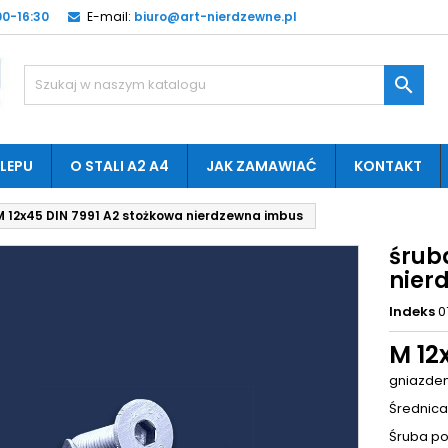
0-16:30
E-mail:
biuro@art-nierdzewne.pl

LEPU
O STALI A2 A4
JAK ZAMAWIAĆ
KONTAKT
M 12x45 DIN 7991 A2 stożkowa nierdzewna imbus
śrub
nier
Indeks
0
M 12
gniazdem
Średnica
Śruba po