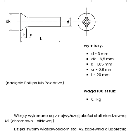
wymiary:
d - 3 mm
dk - 6,5 mm
k - 1,65 mm
a - 0,8 mm
L - 20 mm
(nacięcie Phillips lub Pozidrive)
waga 100 sztuk:
0,1 kg
Wkręty wykonane są z najwyższej jakości stali nierdzewnej
A2 (chromowo - niklowej).
Dzięki swoim właściwościom stal A2 zapewnia długoletnią