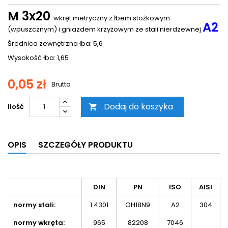
M 3x20
wkręt metryczny z łbem stożkowym
A2
(wpuszcznym) i gniazdem krzyżowym ze stali nierdzewnej
Średnica zewnętrzna łba: 5,6
Wysokość łba: 1,65
0,05 zł
Brutto
Dodaj do koszyka
Ilość

OPIS
SZCZEGÓŁY PRODUKTU
DIN
PN
ISO
AISI
normy stali:
1.4301
OH18N9
A2
304
normy wkręta:
965
82208
7046