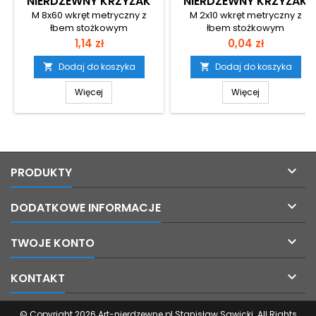
NIERDZEWNY KRZYŻAK
NIERDZEWNY KRZYŻAK
M 8x60 wkręt metryczny z
M 2x10 wkręt metryczny z
łbem stożkowym
łbem stożkowym
(wpuszczanym) i gniazdem
(wpuszcznym) i gniazdem
Cena
Cena
1,14 zł
0,04 zł
krzyżowym ze stali
krzyżowym ze stali
nierdzewnej A2 Średnica
nierdzewnej A2 Średnica
Dodaj do koszyka
Dodaj do koszyka


zewnętrzna łba: 14,5
zewnętrzna łba: 3,8
Wysokość łba: 4
Wysokość łba: 1,2
Więcej
Więcej

PRODUKTY

DODATKOWE INFORMACJE

TWOJE KONTO

KONTAKT
© Copyright 2026 Art-nierdzewne.pl Stanisław Sawicki. All Rights